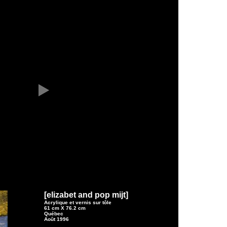
[elizabet and pop mijt]
Acrylique et vernis sur tôle
61 cm X 76.2 cm
Québec
Août 1996