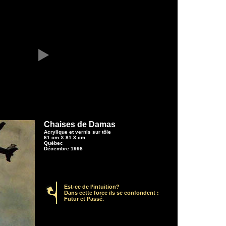
Chaises de Damas
Acrylique et vernis sur tôle
61 cm X 81.3 cm
Québec
Décembre 1998
Est-ce de l’intuition?
Dans cette force ils se confondent :
Futur et Passé.